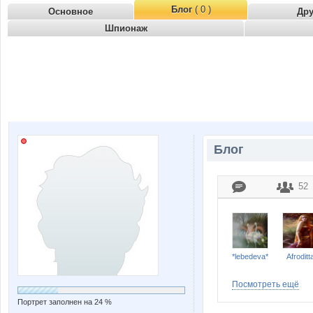
Блог
( 0 )
Основное
Др
Шпионаж
Блог
52
*lebedeva*
Afroditt
Посмотреть ещё
Портрет заполнен на 24 %